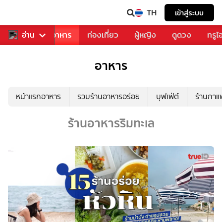
TH
เข้าสู่ระบบ
วงการเพลง
อ่าน
อาหาร
ท่องเที่ยว
ผู้หญิง
ดูดวง
ทรูไ
อาหาร
หน้าแรกอาหาร
รวมร้านอาหารอร่อย
บุฟเฟ่ต์
ร้านกา
ร้านอาหารริมทะเล