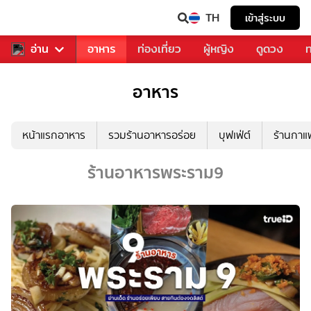
TH
เข้าสู่ระบบ
สารวงการเพลง
อ่าน
อาหาร
ท่องเที่ยว
ผู้หญิง
ดูดวง
ท
อาหาร
หน้าแรกอาหาร
รวมร้านอาหารอร่อย
บุฟเฟ่ต์
ร้านกา
ร้านอาหารพระราม9