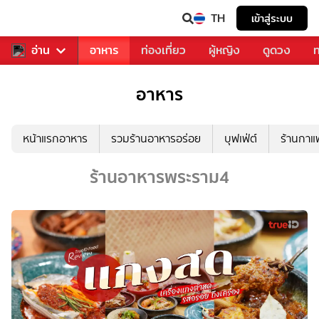
TH
เข้าสู่ระบบ
สารวงการเพลง
อ่าน
อาหาร
ท่องเที่ยว
ผู้หญิง
ดูดวง
ท
อาหาร
หน้าแรกอาหาร
รวมร้านอาหารอร่อย
บุฟเฟ่ต์
ร้านกา
ร้านอาหารพระราม4