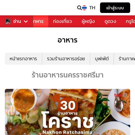
TH
เข้าสู่ระบบ
วงการเพลง
อ่าน
อาหาร
ท่องเที่ยว
ผู้หญิง
ดูดวง
ทรูไ
อาหาร
หน้าแรกอาหาร
รวมร้านอาหารอร่อย
บุฟเฟ่ต์
ร้านกา
ร้านอาหารนครราชศรีมา