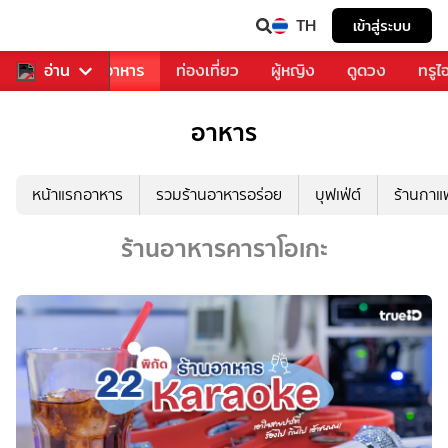
TH
เข้าสู่ระบบ
วงการเพลง
อ่าน
อาหาร
ท่องเที่ยว
ผู้หญิง
ดูดวง
ทรูไ
อาหาร
หน้าแรกอาหาร
รวมร้านอาหารอร่อย
บุฟเฟ่ต์
ร้านกา
ร้านอาหารคาราโอเกะ