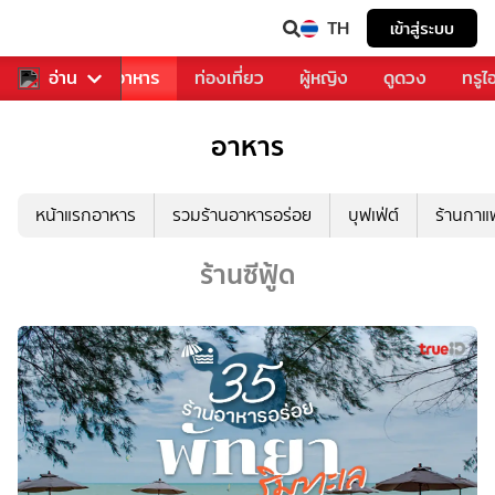
TH
เข้าสู่ระบบ
วงการเพลง
อ่าน
อาหาร
ท่องเที่ยว
ผู้หญิง
ดูดวง
ทรูไ
อาหาร
หน้าแรกอาหาร
รวมร้านอาหารอร่อย
บุฟเฟ่ต์
ร้านกา
ร้านซีฟู้ด