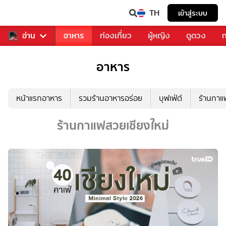
TH
เข้าสู่ระบบ
สารวงการเพลง
อ่าน
อาหาร
ท่องเที่ยว
ผู้หญิง
ดูดวง
ท
อาหาร
หน้าแรกอาหาร
รวมร้านอาหารอร่อย
บุฟเฟ่ต์
ร้านกา
ร้านกาแฟสวยเชียงใหม่