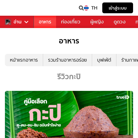
TH
เข้าสู่ระบบ
สารวงการเพลง
อ่าน
อาหาร
ท่องเที่ยว
ผู้หญิง
ดูดวง
ท
อาหาร
หน้าแรกอาหาร
รวมร้านอาหารอร่อย
บุฟเฟ่ต์
ร้านกา
รีวิวกะปิ