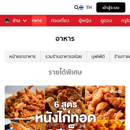
TH
เข้าสู่ระบบ
วงการเพลง
อ่าน
อาหาร
ท่องเที่ยว
ผู้หญิง
ดูดวง
ทรูไ
อาหาร
หน้าแรกอาหาร
รวมร้านอาหารอร่อย
บุฟเฟ่ต์
ร้านกา
รายได้พิเศษ