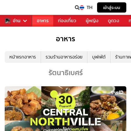
TH
เข้าสู่ระบบ
สารวงการเพลง
อ่าน
อาหาร
ท่องเที่ยว
ผู้หญิง
ดูดวง
ท
อาหาร
หน้าแรกอาหาร
รวมร้านอาหารอร่อย
บุฟเฟ่ต์
ร้านกา
รัตนาธิเบศร์