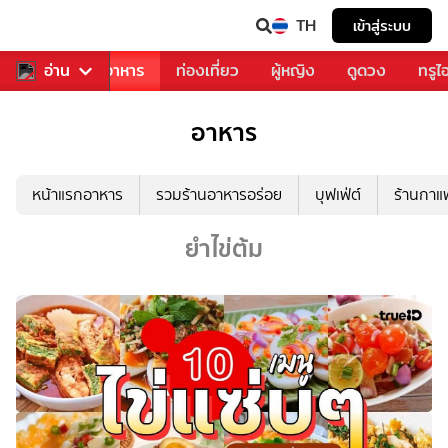
TH
เข้าสู่ระบบ
วงการเพลง
อ่าน
อาหาร
ท่องเที่ยว
ผู้หญิง
ดูดวง
ทรูไ
อาหาร
หน้าแรกอาหาร
รวมร้านอาหารอร่อย
บุฟเฟ่ต์
ร้านกา
ยำไข่ต้ม