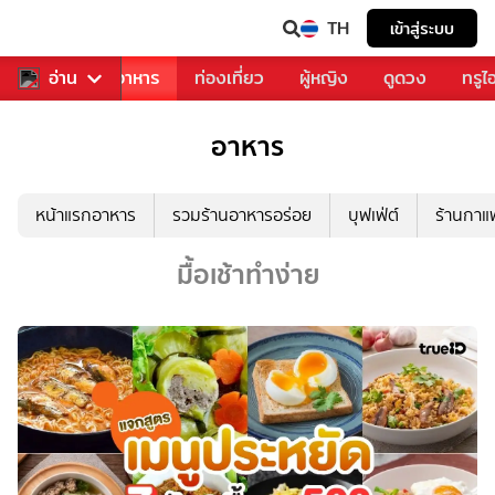
TH
เข้าสู่ระบบ
วงการเพลง
อ่าน
อาหาร
ท่องเที่ยว
ผู้หญิง
ดูดวง
ทรูไ
อาหาร
หน้าแรกอาหาร
รวมร้านอาหารอร่อย
บุฟเฟ่ต์
ร้านกา
มื้อเช้าทำง่าย