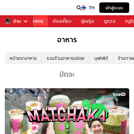
TH
เข้าสู่ระบบ
วงการเพลง
อ่าน
อาหาร
ท่องเที่ยว
ผู้หญิง
ดูดวง
ทรูไ
อาหาร
หน้าแรกอาหาร
รวมร้านอาหารอร่อย
บุฟเฟ่ต์
ร้านกา
มัตจะ