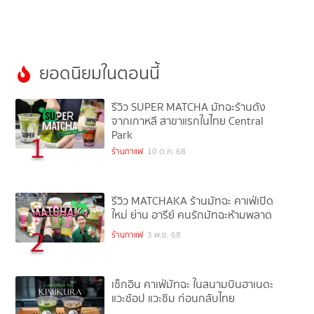
ยอดนิยมในตอนนี้
รีวิว SUPER MATCHA มัทฉะร้านดัง
จากเกาหลี สาขาแรกในไทย Central
Park
1
ร้านกาแฟ
10 ต.ค. 68
รีวิว MATCHAKA ร้านมัทฉะ คาเฟ่เปิด
ใหม่ ย่าน อารีย์ คนรักมัทฉะห้ามพลาด
2
ร้านกาแฟ
3 พ.ย. 68
เช็กอิน คาเฟ่มัทฉะ ในสนามบินฮาเนดะ
แวะช้อป แวะชิม ก่อนกลับไทย