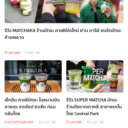
รีวิว MATCHAKA ร้านมัทฉะ คาเฟ่เปิดใหม่ ย่าน อารีย์ คนรักมัทฉะ
ห้ามพลาด
ร้านกาแฟ
3 พ.ย. 68
เช็กอิน คาเฟ่มัทฉะ ในสนามบิน
รีวิว SUPER MATCHA มัทฉะ
ฮาเนดะ แวะช้อป แวะชิม ก่อน
ร้านดังจากเกาหลี สาขาแรกใน
กลับไทย
ไทย Central Park
อาหารต่างประเทศ
22 ต.ค. 68
ร้านกาแฟ
10 ต.ค. 68