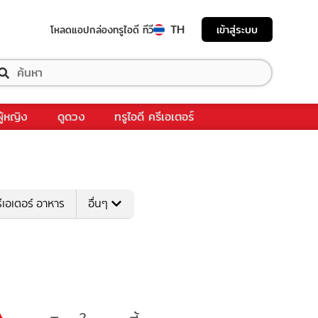
TH
เข้าสู่ระบบ
โหลดแอป
กล่องทรูไอดี ทีวี
ผู้หญิง
ดูดวง
ทรูไอดี ครีเอเตอร์
ีเอเตอร์ อาหาร
อื่นๆ