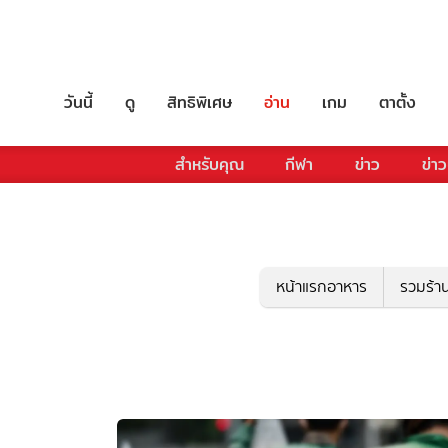
วันนี้
ดู
สิทธิพิเศษ
อ่าน
เกม
ตาตั้ง
สำหรับคุณ
กีฬา
ข่าว
ข่าว
หน้าแรกอาหาร
รวมร้า