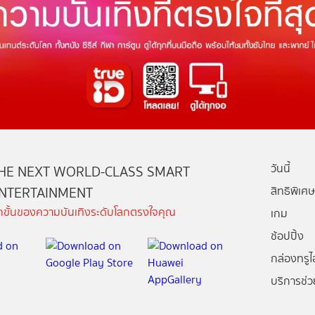
วันนี้
HE NEXT WORLD-CLASS SMART
NTERTAINMENT
สิทธิพิเศษ
ีกขั้นของความบันเทิงระดับโลกตรงใจคุณ
เกม
ช้อปปิ้ง
กล่องทรูไอ
บริการช่ว