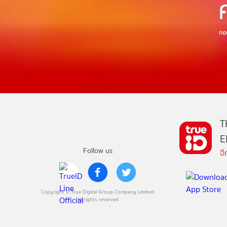
T
E
Follow us
อ
Copyright © True Digital Group Company Limited.
All rights reserved