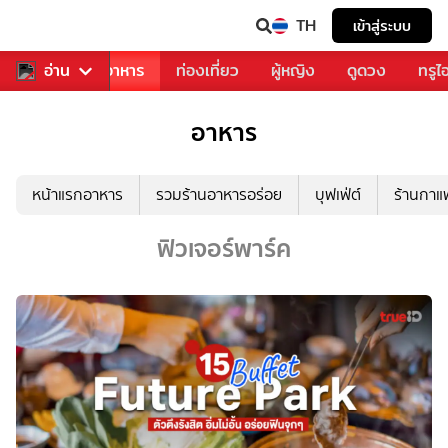
TH
เข้าสู่ระบบ
วงการเพลง
อ่าน
อาหาร
ท่องเที่ยว
ผู้หญิง
ดูดวง
ทรูไ
อาหาร
หน้าแรกอาหาร
รวมร้านอาหารอร่อย
บุฟเฟ่ต์
ร้านกา
ฟิวเจอร์พาร์ค