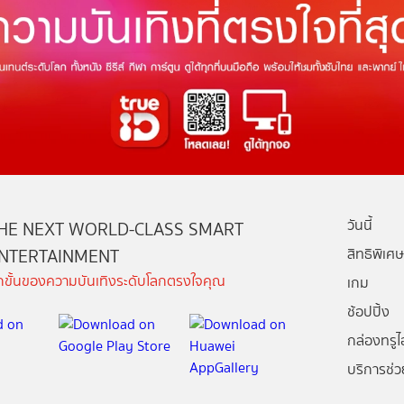
วันนี้
HE NEXT WORLD-CLASS SMART
NTERTAINMENT
สิทธิพิเศษ
ีกขั้นของความบันเทิงระดับโลกตรงใจคุณ
เกม
ช้อปปิ้ง
กล่องทรูไอ
บริการช่ว