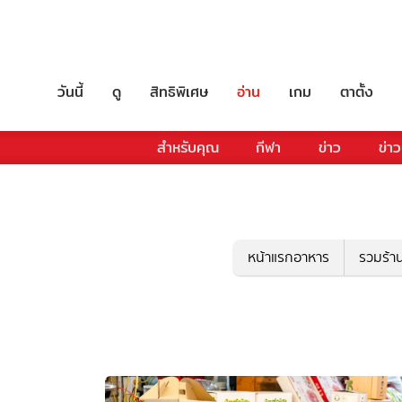
วันนี้
ดู
สิทธิพิเศษ
อ่าน
เกม
ตาตั้ง
สำหรับคุณ
กีฬา
ข่าว
ข่าว
หน้าแรกอาหาร
รวมร้า