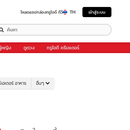
TH
เข้าสู่ระบบ
โหลดแอป
กล่องทรูไอดี ทีวี
ผู้หญิง
ดูดวง
ทรูไอดี ครีเอเตอร์
ีเอเตอร์ อาหาร
อื่นๆ