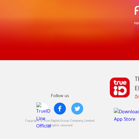
T
E
Follow us
อ
Copyright © True Digital Group Company Limited.
All rights reserved