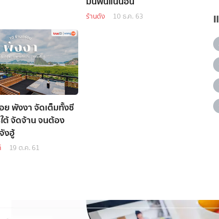
มนี้ฟินแน่นอน
ร้านดัง
10 ธ.ค. 63
อย พังงา จัดเต็มทั้งซี
ใต้ จัดจ้าน จนต้อง
ังฮู้
์
19 ต.ค. 61