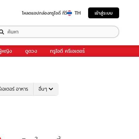
TH
เข้าสู่ระบบ
โหลดแอป
กล่องทรูไอดี ทีวี
ผู้หญิง
ดูดวง
ทรูไอดี ครีเอเตอร์
ีเอเตอร์ อาหาร
อื่นๆ