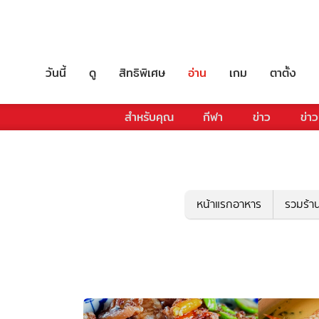
วันนี้
ดู
สิทธิพิเศษ
อ่าน
เกม
ตาตั้ง
สำหรับคุณ
กีฬา
ข่าว
ข่าว
หน้าแรกอาหาร
รวมร้า