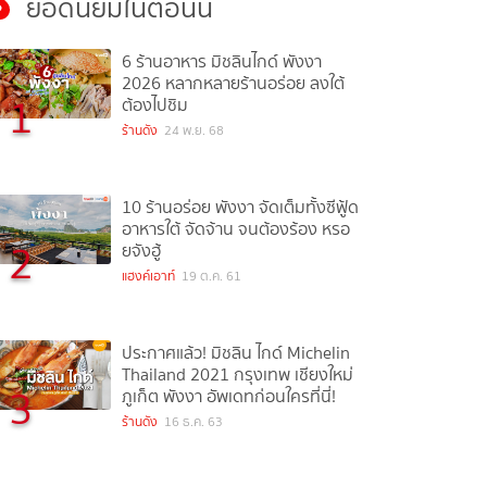
ยอดนิยมในตอนนี้
6 ร้านอาหาร มิชลินไกด์ พังงา
2026 หลากหลายร้านอร่อย ลงใต้
1
ต้องไปชิม
ร้านดัง
24 พ.ย. 68
10 ร้านอร่อย พังงา จัดเต็มทั้งซีฟู้ด
อาหารใต้ จัดจ้าน จนต้องร้อง หรอ
2
ยจังฮู้
แฮงค์เอาท์
19 ต.ค. 61
ประกาศแล้ว! มิชลิน ไกด์ Michelin
Thailand 2021 กรุงเทพ เชียงใหม่
3
ภูเก็ต พังงา อัพเดทก่อนใครที่นี่!
ร้านดัง
16 ธ.ค. 63