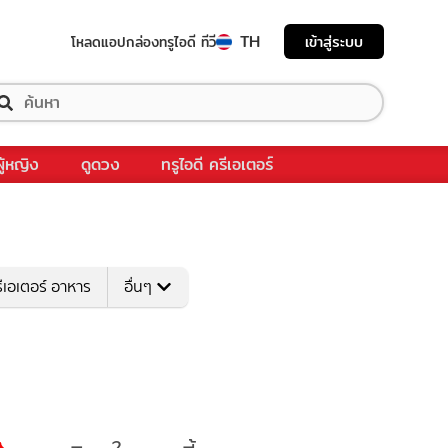
TH
เข้าสู่ระบบ
โหลดแอป
กล่องทรูไอดี ทีวี
ผู้หญิง
ดูดวง
ทรูไอดี ครีเอเตอร์
ีเอเตอร์ อาหาร
อื่นๆ