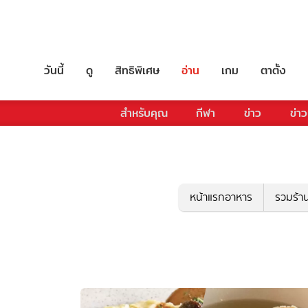
วันนี้
ดู
สิทธิพิเศษ
อ่าน
เกม
ตาตั้ง
สำหรับคุณ
กีฬา
ข่าว
ข่าว
หน้าแรกอาหาร
รวมร้า