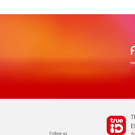
T
E
Follow us
อ