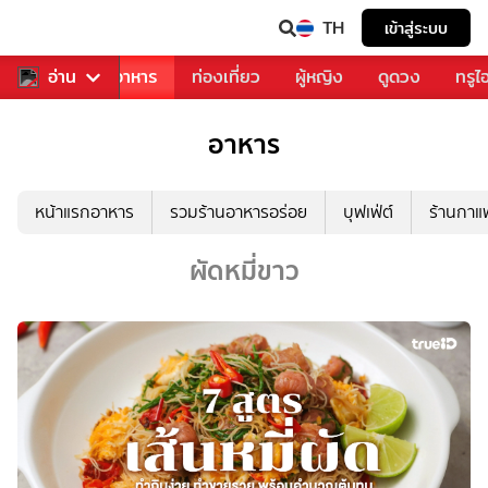
TH
เข้าสู่ระบบ
วงการเพลง
อ่าน
อาหาร
ท่องเที่ยว
ผู้หญิง
ดูดวง
ทรูไ
อาหาร
หน้าแรกอาหาร
รวมร้านอาหารอร่อย
บุฟเฟ่ต์
ร้านกา
ผัดหมี่ขาว