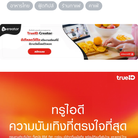
อาหารไทย
ฟู้ดทิปส์
ร้านกาแฟ
คาเฟ่