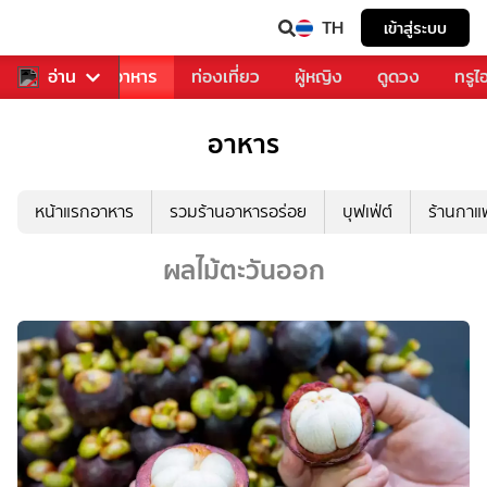
TH
เข้าสู่ระบบ
วงการเพลง
อ่าน
อาหาร
ท่องเที่ยว
ผู้หญิง
ดูดวง
ทรูไ
อาหาร
หน้าแรกอาหาร
รวมร้านอาหารอร่อย
บุฟเฟ่ต์
ร้านกา
ผลไม้ตะวันออก