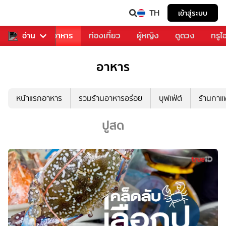
TH
เข้าสู่ระบบ
วงการเพลง
อ่าน
อาหาร
ท่องเที่ยว
ผู้หญิง
ดูดวง
ทรูไ
อาหาร
หน้าแรกอาหาร
รวมร้านอาหารอร่อย
บุฟเฟ่ต์
ร้านกา
ปูสด