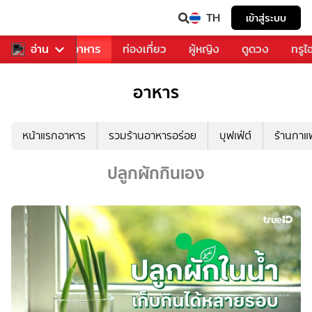
TH
เข้าสู่ระบบ
วงการเพลง
อ่าน
อาหาร
ท่องเที่ยว
ผู้หญิง
ดูดวง
ทรูไ
อาหาร
หน้าแรกอาหาร
รวมร้านอาหารอร่อย
บุฟเฟ่ต์
ร้านกา
ปลูกผักกินเอง