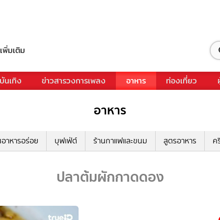
เพิ่มเติม
บันเทิง
ข่าวสารวงการเพลง
อาหาร
ท่องเที่ยว
อาหาร
นอาหารอร่อย
บุฟเฟ่ต์
ร้านกาแฟและขนม
สูตรอาหาร
คร
ปลาต้มผักกาดดอง