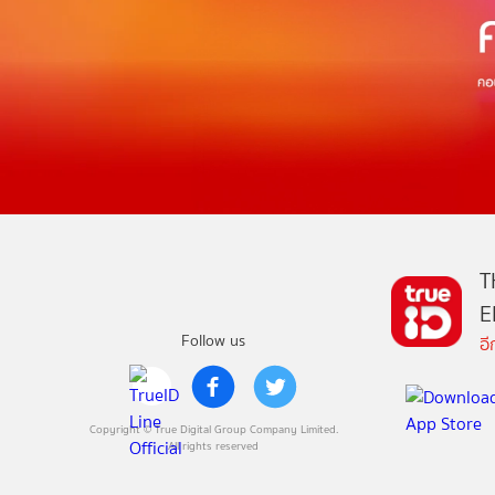
T
E
Follow us
อ
Copyright © True Digital Group Company Limited.
All rights reserved