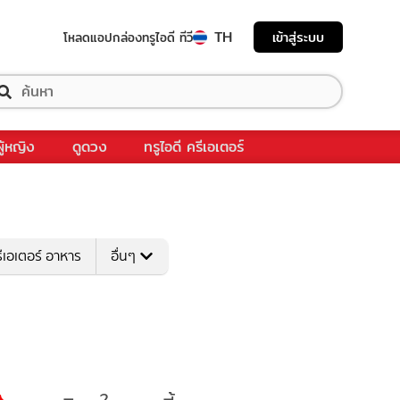
TH
เข้าสู่ระบบ
โหลดแอป
กล่องทรูไอดี ทีวี
ผู้หญิง
ดูดวง
ทรูไอดี ครีเอเตอร์
ีเอเตอร์ อาหาร
อื่นๆ