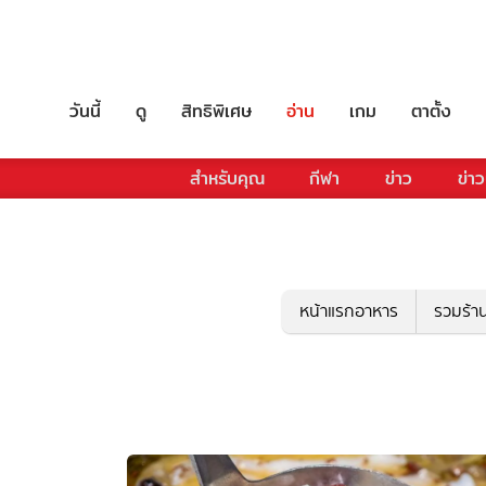
วันนี้
ดู
สิทธิพิเศษ
อ่าน
เกม
ตาตั้ง
สำหรับคุณ
กีฬา
ข่าว
ข่าว
หน้าแรกอาหาร
รวมร้า