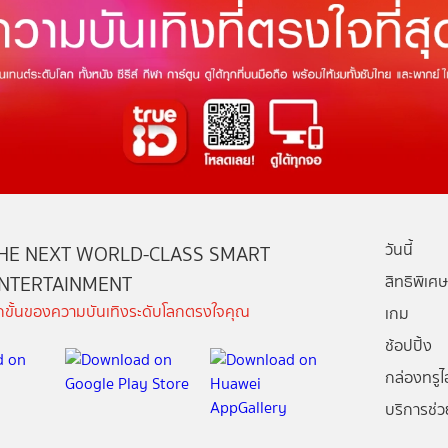
วันนี้
HE NEXT WORLD-CLASS SMART
NTERTAINMENT
สิทธิพิเศษ
ีกขั้นของความบันเทิงระดับโลกตรงใจคุณ
เกม
ช้อปปิ้ง
กล่องทรูไอ
บริการช่ว