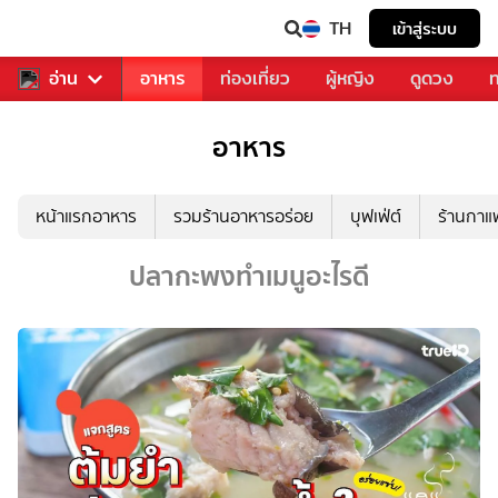
TH
เข้าสู่ระบบ
สารวงการเพลง
อ่าน
อาหาร
ท่องเที่ยว
ผู้หญิง
ดูดวง
ท
อาหาร
หน้าแรกอาหาร
รวมร้านอาหารอร่อย
บุฟเฟ่ต์
ร้านกา
ปลากะพงทำเมนูอะไรดี