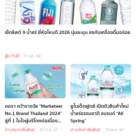
เช็กลิสต์ 9 น้ำแร่ ยี่ห้อไหนดี 2026 นุ่มละมุน ชงกับเครื่องดื่มอร่อย
ฟู้ด ทิปส์
9 ก.ค. 68
ออรา คว้ารางวัล “Marketeer
ยูไนเต็ดฟูดส์ เปิดตัวสินค้าใหม่
No.1 Brand Thailand 2024”
น้ำแร่ธรรมชาติ แบรนด์ “All
สู่ที่ 1 ในใจผู้บริโภคต่อเนื่อง
Spring”
เป็นปีที่ 3
ข่าวประชาสัมพันธ์
23 ก.ค. 67
ข่าวประชาสัมพันธ์
29 พ.ค. 67