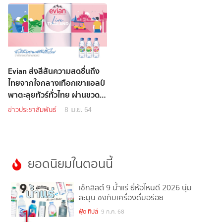
Evian ส่งสีสันความสดชื่นถึง
ไทยจากใจกลางเทือกเขาแอลป์
พาตะลุยทัวร์ทั่วไทย ผ่านขวด
น้ำดื่มลายลิมิเต็ด
ข่าวประชาสัมพันธ์
8 เม.ย. 64
ยอดนิยมในตอนนี้
เช็กลิสต์ 9 น้ำแร่ ยี่ห้อไหนดี 2026 นุ่ม
ละมุน ชงกับเครื่องดื่มอร่อย
1
ฟู้ด ทิปส์
9 ก.ค. 68