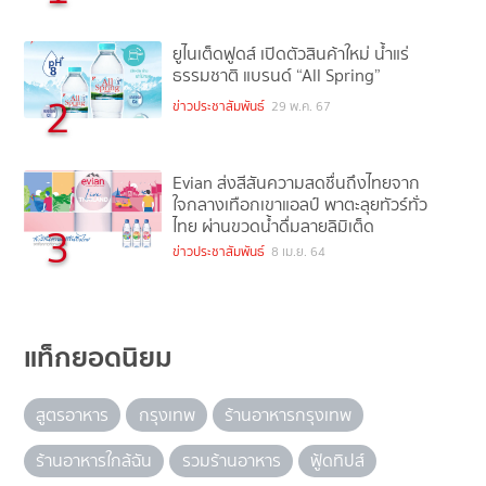
ยูไนเต็ดฟูดส์ เปิดตัวสินค้าใหม่ น้ำแร่
ธรรมชาติ แบรนด์ “All Spring”
2
ข่าวประชาสัมพันธ์
29 พ.ค. 67
Evian ส่งสีสันความสดชื่นถึงไทยจาก
ใจกลางเทือกเขาแอลป์ พาตะลุยทัวร์ทั่ว
ไทย ผ่านขวดน้ำดื่มลายลิมิเต็ด
3
ข่าวประชาสัมพันธ์
8 เม.ย. 64
แท็กยอดนิยม
สูตรอาหาร
กรุงเทพ
ร้านอาหารกรุงเทพ
ร้านอาหารใกล้ฉัน
รวมร้านอาหาร
ฟู้ดทิปส์