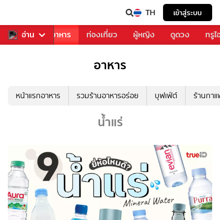
TH
เข้าสู่ระบบ
วงการเพลง
อ่าน
อาหาร
ท่องเที่ยว
ผู้หญิง
ดูดวง
ทรูไ
อาหาร
หน้าแรกอาหาร
รวมร้านอาหารอร่อย
บุฟเฟ่ต์
ร้านกา
น้ำแร่