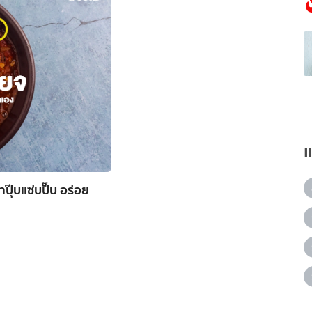
ปุ๊บแซ่บปั๊บ อร่อย