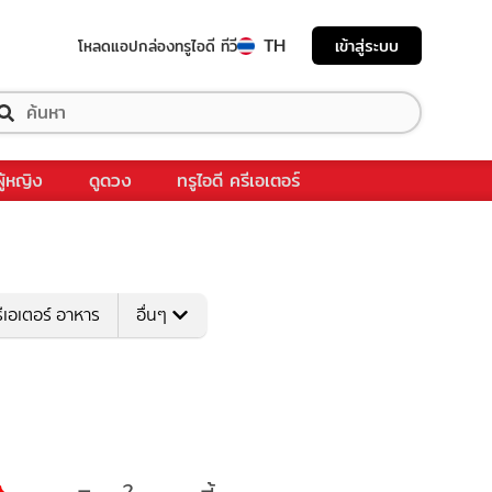
TH
เข้าสู่ระบบ
โหลดแอป
กล่องทรูไอดี ทีวี
ผู้หญิง
ดูดวง
ทรูไอดี ครีเอเตอร์
ีเอเตอร์ อาหาร
อื่นๆ