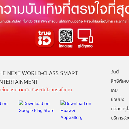
วันนี้
HE NEXT WORLD-CLASS SMART
NTERTAINMENT
สิทธิพิเศษ
ีกขั้นของความบันเทิงระดับโลกตรงใจคุณ
เกม
ช้อปปิ้ง
กล่องทรูไอ
บริการช่ว