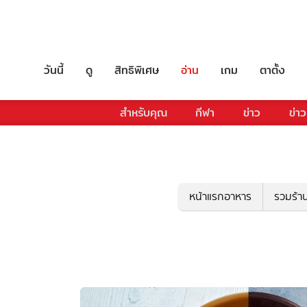
วันนี้
ดู
สิทธิพิเศษ
อ่าน
เกม
ตาตั้ง
สำหรับคุณ
กีฬา
ข่าว
ข่าว
หน้าแรกอาหาร
รวมร้า