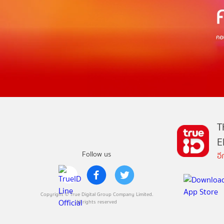
T
E
Follow us
อ
Copyright © True Digital Group Company Limited.
All rights reserved