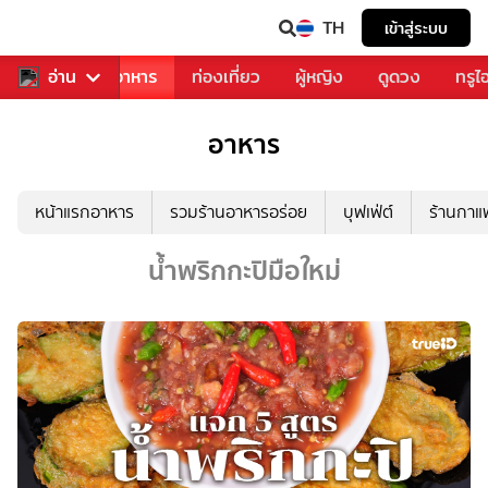
TH
เข้าสู่ระบบ
วงการเพลง
อ่าน
อาหาร
ท่องเที่ยว
ผู้หญิง
ดูดวง
ทรูไ
อาหาร
หน้าแรกอาหาร
รวมร้านอาหารอร่อย
บุฟเฟ่ต์
ร้านกา
น้ำพริกกะปิมือใหม่