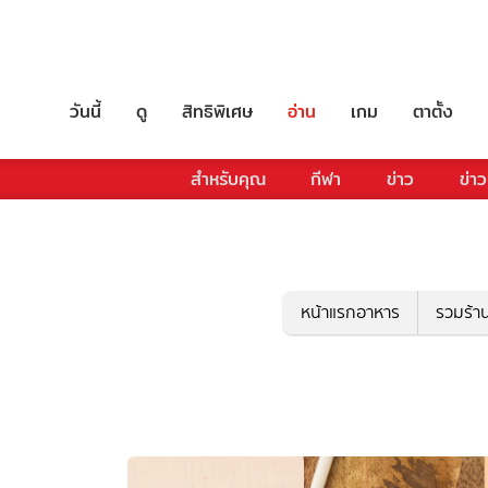
วันนี้
ดู
สิทธิพิเศษ
อ่าน
เกม
ตาตั้ง
สำหรับคุณ
กีฬา
ข่าว
ข่าว
หน้าแรกอาหาร
รวมร้า