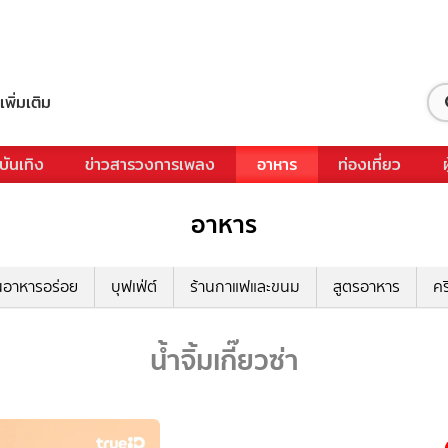
เพิ่มเติม
บันเทิง
ข่าวสารวงการเพลง
อาหาร
ท่องเที่ยว
อาหาร
นอาหารอร่อย
บุฟเฟ่ต์
ร้านกาแฟและขนม
สูตรอาหาร
คร
น้ำจิ้มเกี๊ยวซ่า