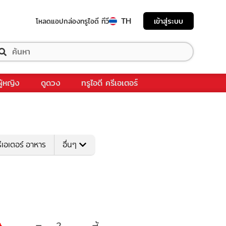
TH
เข้าสู่ระบบ
โหลดแอป
กล่องทรูไอดี ทีวี
ผู้หญิง
ดูดวง
ทรูไอดี ครีเอเตอร์
ีเอเตอร์ อาหาร
อื่นๆ