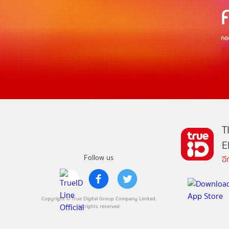
T
E
Follow us
อ
Copyright © True Digital Group Company Limited.
All rights reserved