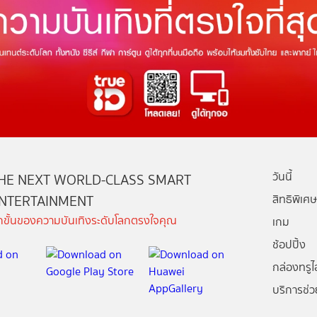
วันนี้
HE NEXT WORLD-CLASS SMART
NTERTAINMENT
สิทธิพิเศษ
ีกขั้นของความบันเทิงระดับโลกตรงใจคุณ
เกม
ช้อปปิ้ง
กล่องทรูไอ
บริการช่ว