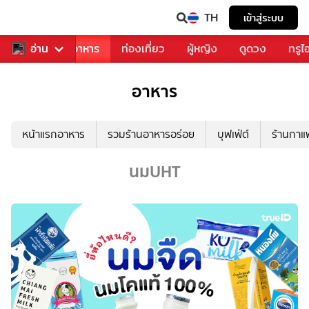
TH
เข้าสู่ระบบ
วงการเพลง
อ่าน
อาหาร
ท่องเที่ยว
ผู้หญิง
ดูดวง
ทรูไ
อาหาร
หน้าแรกอาหาร
รวมร้านอาหารอร่อย
บุฟเฟ่ต์
ร้านกา
นมUHT