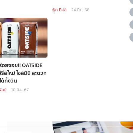
ฟู้ด ทิปส์
24 มิ.ย. 68
ร่อยจอย!! OATSIDE
รีส์ใหม่ ไซส์มินิ สะดวก
ด้ทั้งวัน
ันธ์
10 มิ.ย. 67