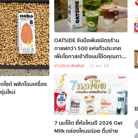
OATSIDE จับมือพันธมิตรร้าน
กาแฟกว่า 500 แห่งทั่วประเทศ
เพิ่มโอกาสเข้าถึงนมโอ๊ตคุณภาพ
สำหรับทุกคน แบบไม่ต้องจ่าย
ข่าวประชาสัมพันธ์
12 พ.ย. 68
เพิ่ม
๊ตไซด์ พลิกโฉมเครื่อง
ุ่นใหม่
7 นมโอ๊ต ยี่ห้อไหนดี 2026 Oat
Milk กล่องไหนอร่อย ดื่มง่าย