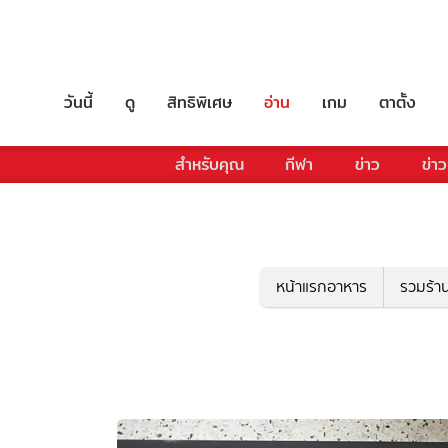
วันนี้
ดู
สิทธิพิเศษ
อ่าน
เกม
ตาตั้ง
สำหรับคุณ
กีฬา
ข่าว
ข่าว
หน้าแรกอาหาร
รวมร้า