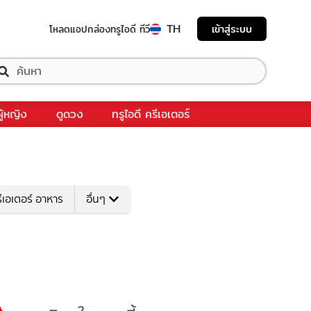
TH
เข้าสู่ระบบ
โหลดแอป
กล่องทรูไอดี ทีวี
ผู้หญิง
ดูดวง
ทรูไอดี ครีเอเตอร์
ีเอเตอร์ อาหาร
อื่นๆ