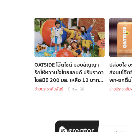
OATSIDE โอ๊ตไซด์ มอบสัญญา
ปล่อยใจ อ
รักให้หวานใจไทยแลนด์ ปรับราคา
ส่งนมโอ๊ตซี
ไซส์มินิ 200 มล. เหลือ 12 บาท
พก-ยกดื่มไ
พร้อมคงสูตรเดิม
ข่าวประชาสัมพันธ์
5 ก.พ. 68
ข่าวประชาสัมพ