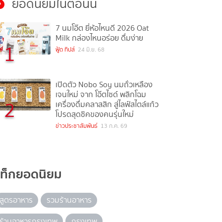
ยอดนิยมในตอนนี้
7 นมโอ๊ต ยี่ห้อไหนดี 2026 Oat
Milk กล่องไหนอร่อย ดื่มง่าย
1
ฟู้ด ทิปส์
24 มิ.ย. 68
เปิดตัว Nobo Soy นมถั่วเหลือง
เจนใหม่ จาก โอ๊ตไซด์ พลิกโฉม
2
เครื่องดื่มคลาสสิก สู่ไลฟ์สไตล์แก้ว
โปรดสุดชิคของคนรุ่นใหม่
ข่าวประชาสัมพันธ์
13 ก.ค. 69
แท็กยอดนิยม
สูตรอาหาร
รวมร้านอาหาร
ร้านอาหารกรุงเทพ
กรุงเทพ