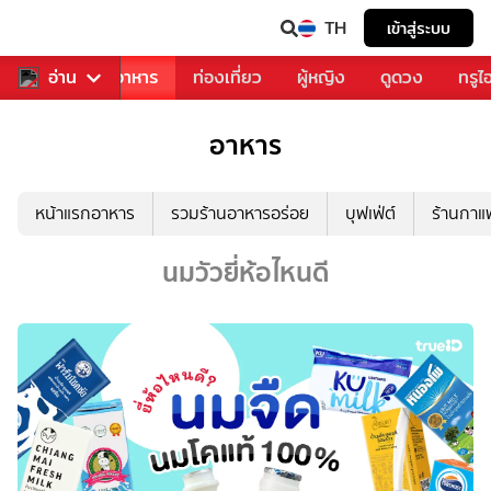
TH
เข้าสู่ระบบ
วงการเพลง
อ่าน
อาหาร
ท่องเที่ยว
ผู้หญิง
ดูดวง
ทรูไ
อาหาร
หน้าแรกอาหาร
รวมร้านอาหารอร่อย
บุฟเฟ่ต์
ร้านกา
นมวัวยี่ห้อไหนดี