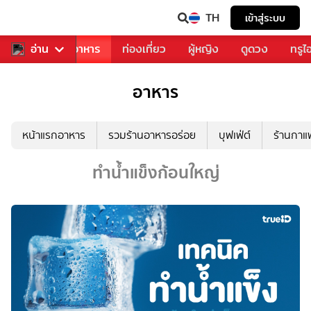
TH
เข้าสู่ระบบ
วงการเพลง
อ่าน
อาหาร
ท่องเที่ยว
ผู้หญิง
ดูดวง
ทรูไ
อาหาร
หน้าแรกอาหาร
รวมร้านอาหารอร่อย
บุฟเฟ่ต์
ร้านกา
ทำน้ำแข็งก้อนใหญ่