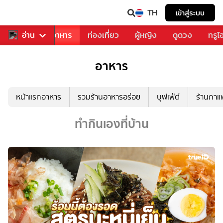
TH
เข้าสู่ระบบ
วงการเพลง
อ่าน
อาหาร
ท่องเที่ยว
ผู้หญิง
ดูดวง
ทรูไ
อาหาร
หน้าแรกอาหาร
รวมร้านอาหารอร่อย
บุฟเฟ่ต์
ร้านกา
ทำกินเองที่บ้าน