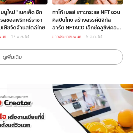
เมนูใหม่ "เนคเค็ด ชิก
ทาโก้ เบลล์ เกาะกระแส NFT ชวน
้" รสซอสพริกศรีราชา
ศิลปินไทย สร้างสรรค์ดิจิทัล
มเผ็ชจัดจ้านสไตล์ไทย
อาร์ต NFTACO เอ็กซ์คลูซีฟคอล
เลกชัน
ันธ์
17 พ.ย. 64
ข่าวประชาสัมพันธ์
5 ต.ค. 64
ดูเพิ่มเติม