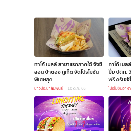
ทาโก้ เบลล์ สาขาแรกภาคใต้ จังซี
ทาโก้ เบลล
ลอน ป่าตอง ภูเก็ต จัดโปรโมชัน
ปั๊ม ปตท.
พิเศษสุด
ข่าวประชาสัมพันธ์
10 ต.ค. 66
โปรโมชั่นอาห