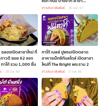
แรก ที่ปั๊ม บางจาก สาขา
รามอินทรา กม. 6.5 พร้อมแจก
ข่าวประชาสัมพันธ์
30 ม.ค. 67
ฟรี ครั้นชี่ ทาโก้ จำนวน 1,000
ชิ้น
์ ฉลองเปิดสาขาใหม่ ที่
ทาโก้ เบลล์ ปูพรมเปิดตลาด
 วิภาวดี ซอย 62 แจก
อาหารเม็กซิกันสไตล์ เปิดสาขา
ฟรี ครันช์ชี่ ทาโก้ รวม 1,000 ชิ้น
ใหม่ที่ The Bright พระราม 2
าร
29 มิ.ย. 66
ข่าวประชาสัมพันธ์
3 ก.พ. 66