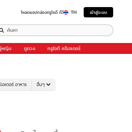
TH
เข้าสู่ระบบ
โหลดแอป
กล่องทรูไอดี ทีวี
ผู้หญิง
ดูดวง
ทรูไอดี ครีเอเตอร์
ีเอเตอร์ อาหาร
อื่นๆ