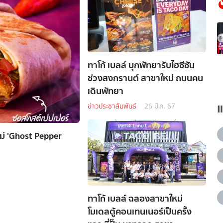
ทาโก้ เบลล์ บุกพัทยารับไฮซีซัน
ช่วงสงกรานต์ สาขาใหม่ ถนนคน
เดินพัทยา
ข่าวประชาสัมพันธ์
26 มี.ค. 67
หม่ 'Ghost Pepper
ทาโก้ เบลล์ ฉลองสาขาใหม่
โมเดลตู้คอนเทนเนอร์เป็นครั้ง