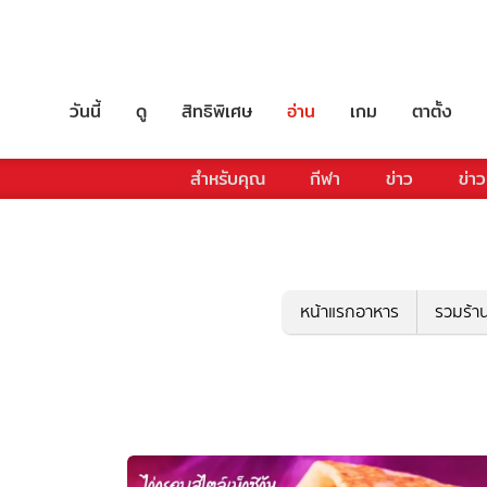
วันนี้
ดู
สิทธิพิเศษ
อ่าน
เกม
ตาตั้ง
สำหรับคุณ
กีฬา
ข่าว
ข่าว
หน้าแรกอาหาร
รวมร้า