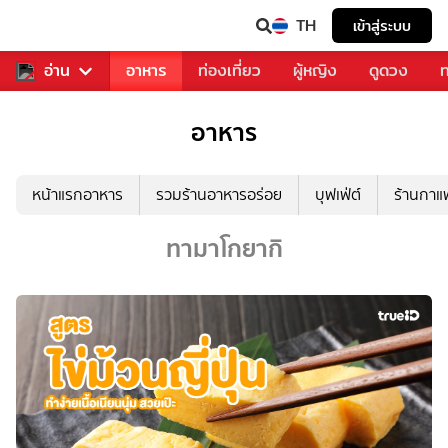
TH
เข้าสู่ระบบ
สารวงการเพลง
อ่าน
อาหาร
ท่องเที่ยว
ผู้หญิง
ดูดวง
ท
อาหาร
หน้าแรกอาหาร
รวมร้านอาหารอร่อย
บุฟเฟ่ต์
ร้านกา
ทามาโกยากิ