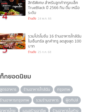
สิทธิพิเศษ สำหรับลูกค้าทรูแบล็ค
TrueBlack ปี 2566 กิน ดื่ม เหนือ
4
ระดับ
ร้านดัง
24 พ.ค. 66
รวมโปรโมชั่น 16 ร้านอาหารใกล้ฉัน
ในเซ็นทรัล ลูกค้าทรู ลดสูงสุด 100
5
บาท
ร้านดัง
25 ก.ค. 68
แท็กยอดนิยม
สูตรอาหาร
ร้านอาหารใกล้ฉัน
กรุงเทพ
ร้านอาหารกรุงเทพ
รวมร้านอาหาร
ฟู้ดทิปส์
อาหารไทย
เมนูสร้างอาชีพ
ร้านอาหารในห้าง