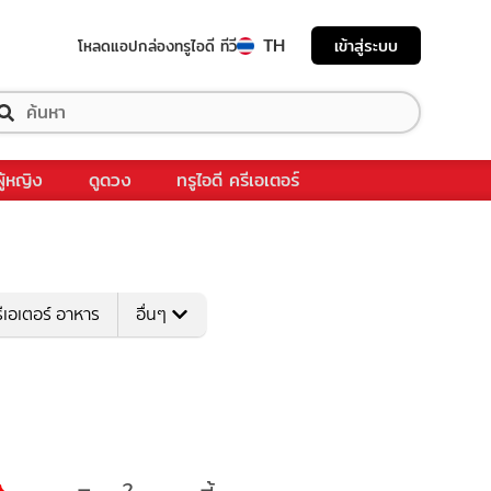
TH
เข้าสู่ระบบ
โหลดแอป
กล่องทรูไอดี ทีวี
ผู้หญิง
ดูดวง
ทรูไอดี ครีเอเตอร์
ีเอเตอร์ อาหาร
อื่นๆ