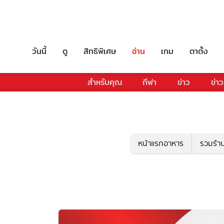
วันนี้
ดู
สิทธิพิเศษ
อ่าน
เกม
ตาตั้ง
สำหรับคุณ
กีฬา
ข่าว
ข่าว
หน้าแรกอาหาร
รวมร้า