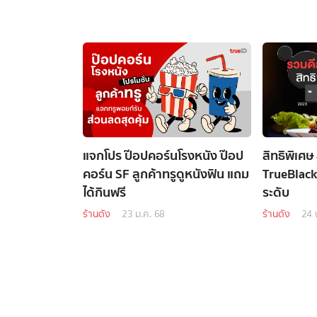
แจกโปร ป๊อปคอร์นโรงหนัง ป๊อป
สิทธิพิเศษ
คอร์น SF ลูกค้าทรูดูหนังฟิน แถม
TrueBlack 
ได้กินฟรี
ระดับ
ร้านดัง
23 ม.ค. 68
ร้านดัง
24 