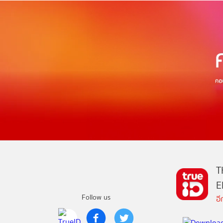
T
E
Follow us
อ