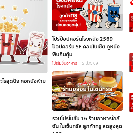
โปรป๊อปคอร์นโรงหนัง 2569
ป๊อปคอร์น SF คอมโบเซ็ต ดูหนัง
ฟินกินคุ้ม
โปรโมชั่นอาหาร
5 มี.ค. 69
อะไรสุดปัง คอหนังห้าม
รวมโปรโมชั่น 16 ร้านอาหารใกล้
ฉัน ในเซ็นทรัล ลูกค้าทรู ลดสูงสุด