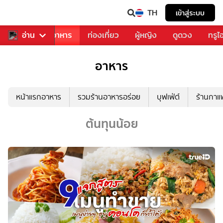
TH
เข้าสู่ระบบ
วงการเพลง
อ่าน
อาหาร
ท่องเที่ยว
ผู้หญิง
ดูดวง
ทรูไ
อาหาร
หน้าแรกอาหาร
รวมร้านอาหารอร่อย
บุฟเฟ่ต์
ร้านกา
ต้นทุนน้อย