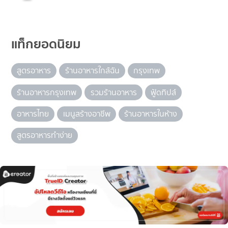
แท็กยอดนิยม
สูตรอาหาร
ร้านอาหารใกล้ฉัน
กรุงเทพ
ร้านอาหารกรุงเทพ
รวมร้านอาหาร
ฟู้ดทิปส์
อาหารไทย
เมนูสร้างอาชีพ
ร้านอาหารในห้าง
สูตรอาหารทำง่าย