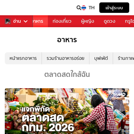
TH
เข้าสู่ระบบ
วงการเพลง
อ่าน
อาหาร
ท่องเที่ยว
ผู้หญิง
ดูดวง
ทรูไ
อาหาร
หน้าแรกอาหาร
รวมร้านอาหารอร่อย
บุฟเฟ่ต์
ร้านกา
ตลาดสดใกล้ฉัน