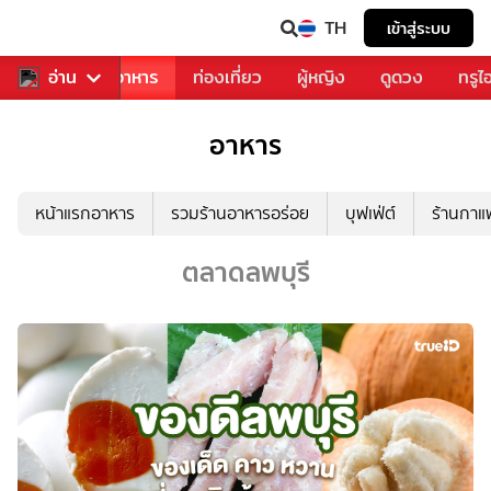
TH
เข้าสู่ระบบ
วงการเพลง
อ่าน
อาหาร
ท่องเที่ยว
ผู้หญิง
ดูดวง
ทรูไ
อาหาร
หน้าแรกอาหาร
รวมร้านอาหารอร่อย
บุฟเฟ่ต์
ร้านกา
ตลาดลพบุรี