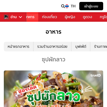
TH
เข้าสู่ระบบ
วงการเพลง
อ่าน
อาหาร
ท่องเที่ยว
ผู้หญิง
ดูดวง
ทรูไ
อาหาร
หน้าแรกอาหาร
รวมร้านอาหารอร่อย
บุฟเฟ่ต์
ร้านกา
ซุปผักลาว