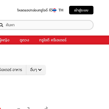
TH
เข้าสู่ระบบ
โหลดแอป
กล่องทรูไอดี ทีวี
ผู้หญิง
ดูดวง
ทรูไอดี ครีเอเตอร์
ีเอเตอร์ อาหาร
อื่นๆ