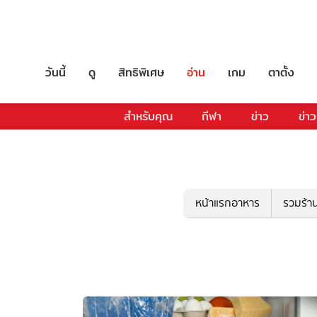
วันนี้
ดู
สิทธิพิเศษ
อ่าน
เกม
ตาตั้ง
สำหรับคุณ
กีฬา
ข่าว
ข่าว
หน้าแรกอาหาร
รวมร้า