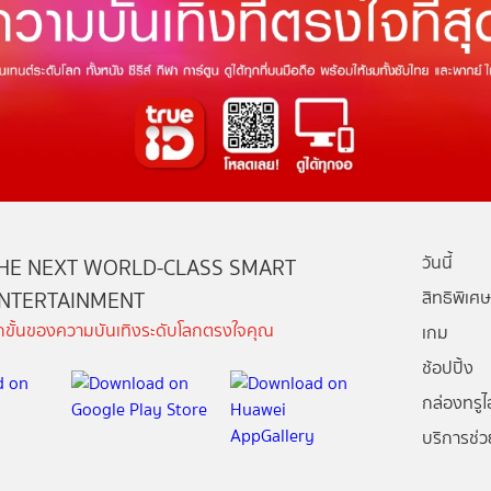
วันนี้
HE NEXT WORLD-CLASS SMART
NTERTAINMENT
สิทธิพิเศษ
ีกขั้นของความบันเทิงระดับโลกตรงใจคุณ
เกม
ช้อปปิ้ง
กล่องทรูไอ
บริการช่ว