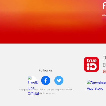
T
E
Follow us
อ
Copyright © True Digital Group Company Limited.
All rights reserved