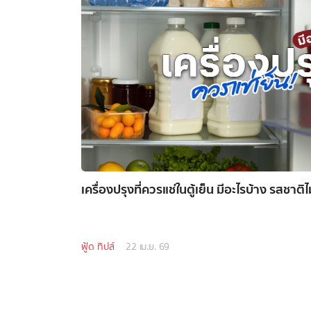
เครื่องปรุงที่ควรแช่ในตู้เย็น มีอะไรบ้าง รสชาติไม
ฟู้ด ทิปส์
22 เม.ย. 69