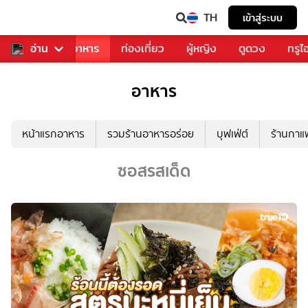
TH
เข้าสู่ระบบ
วงการเพลง
อ่าน
อาหาร
ท่องเที่ยว
ผู้หญิง
ดูดวง
ทรูไ
อาหาร
หน้าแรกอาหาร
รวมร้านอาหารอร่อย
บุฟเฟ่ต์
ร้านกา
ซอสรสเด็ด