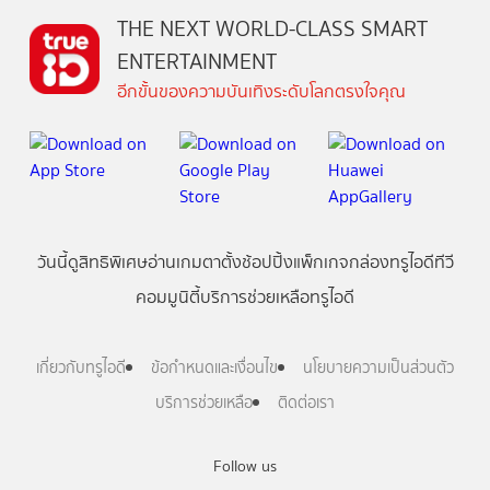
THE NEXT WORLD-CLASS SMART
ENTERTAINMENT
อีกขั้นของความบันเทิงระดับโลกตรงใจคุณ
วันนี้
ดู
สิทธิพิเศษ
อ่าน
เกม
ตาตั้ง
ช้อปปิ้ง
แพ็กเกจ
กล่องทรูไอดีทีวี
คอมมูนิตี้
บริการช่วยเหลือทรูไอดี
เกี่ยวกับทรูไอดี
ข้อกำหนดและเงื่อนไข
นโยบายความเป็นส่วนตัว
บริการช่วยเหลือ
ติดต่อเรา
Follow us