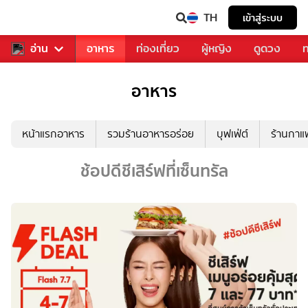
TH
เข้าสู่ระบบ
สารวงการเพลง
อ่าน
อาหาร
ท่องเที่ยว
ผู้หญิง
ดูดวง
ท
อาหาร
หน้าแรกอาหาร
รวมร้านอาหารอร่อย
บุฟเฟ่ต์
ร้านกา
ช้อปดีชีเสิร์ฟที่เซ็นทรัล