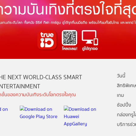
วันนี้
HE NEXT WORLD-CLASS SMART
NTERTAINMENT
สิทธิพิเศษ
ีกขั้นของความบันเทิงระดับโลกตรงใจคุณ
เกม
ช้อปปิ้ง
กล่องทรูไอ
บริการช่ว