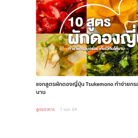
แจกสูตรผักดองญี่ปุ่น Tsukemono ทำง่ายกรอบ
นาน
สูตรอาหาร
7 เม.ย. 69