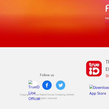
T
E
Follow us
อ
Copyright © True Digital Group Company Limited.
All rights reserved