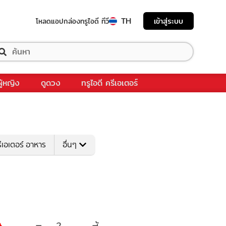
TH
เข้าสู่ระบบ
โหลดแอป
กล่องทรูไอดี ทีวี
ผู้หญิง
ดูดวง
ทรูไอดี ครีเอเตอร์
ีเอเตอร์ อาหาร
อื่นๆ