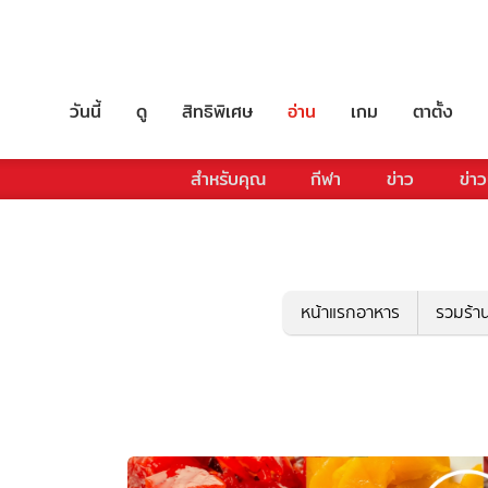
วันนี้
ดู
สิทธิพิเศษ
อ่าน
เกม
ตาตั้ง
สำหรับคุณ
กีฬา
ข่าว
ข่าว
หน้าแรกอาหาร
รวมร้า