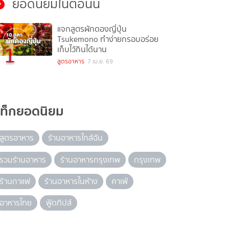
ยอดนิยมในตอนนี้
แจกสูตรผักดองญี่ปุ่น
Tsukemono ทำง่ายกรอบอร่อย
1
เก็บไว้กินได้นาน
สูตรอาหาร
7 เม.ย. 69
แท็กยอดนิยม
สูตรอาหาร
ร้านอาหารใกล้ฉัน
รวมร้านอาหาร
ร้านอาหารกรุงเทพ
กรุงเทพ
ร้านกาแฟ
ร้านอาหารในห้าง
คาเฟ่
อาหารไทย
ฟู้ดทิปส์