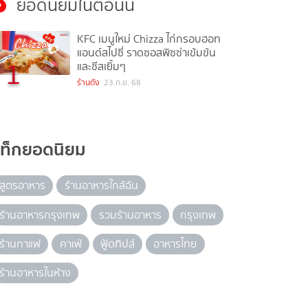
ยอดนิยมในตอนนี้
KFC เมนูใหม่ Chizza ไก่กรอบฮอท
แอนด์สไปซี่ ราดซอสพิซซ่าเข้มข้น
1
และชีสเยิ้มๆ
ร้านดัง
23 ก.ย. 68
แท็กยอดนิยม
สูตรอาหาร
ร้านอาหารใกล้ฉัน
ร้านอาหารกรุงเทพ
รวมร้านอาหาร
กรุงเทพ
ร้านกาแฟ
คาเฟ่
ฟู้ดทิปส์
อาหารไทย
ร้านอาหารในห้าง