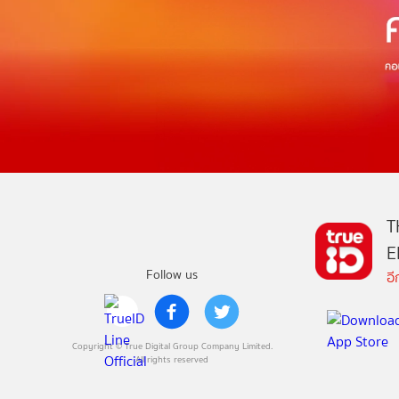
T
E
Follow us
อ
Copyright © True Digital Group Company Limited.
All rights reserved