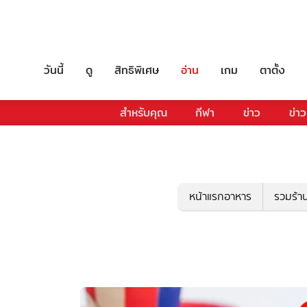
วันนี้
ดู
สิทธิพิเศษ
อ่าน
เกม
ตาตั้ง
สำหรับคุณ
กีฬา
ข่าว
ข่าว
หน้าแรกอาหาร
รวมร้า