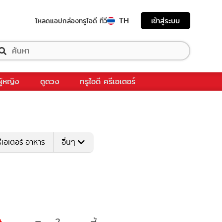
TH
เข้าสู่ระบบ
โหลดแอป
กล่องทรูไอดี ทีวี
ผู้หญิง
ดูดวง
ทรูไอดี ครีเอเตอร์
ีเอเตอร์ อาหาร
อื่นๆ