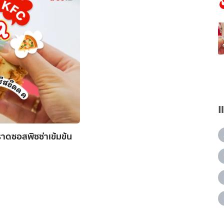
ราดซอสพิซซ่าเข้มข้น