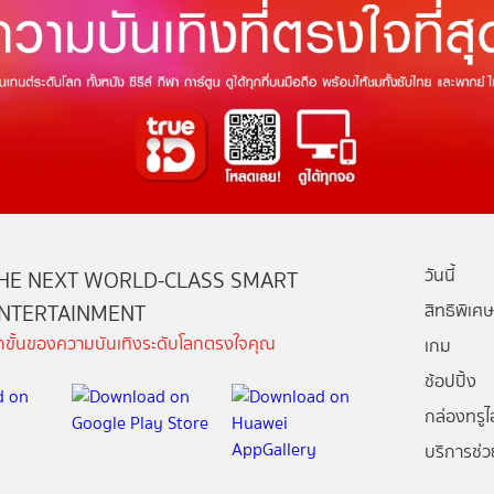
วันนี้
HE NEXT WORLD-CLASS SMART
NTERTAINMENT
สิทธิพิเศษ
ีกขั้นของความบันเทิงระดับโลกตรงใจคุณ
เกม
ช้อปปิ้ง
กล่องทรูไอ
บริการช่ว