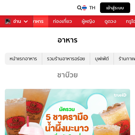
TH
เข้าสู่ระบบ
วงการเพลง
อ่าน
อาหาร
ท่องเที่ยว
ผู้หญิง
ดูดวง
ทรูไ
อาหาร
หน้าแรกอาหาร
รวมร้านอาหารอร่อย
บุฟเฟ่ต์
ร้านกา
ชาบ๊วย