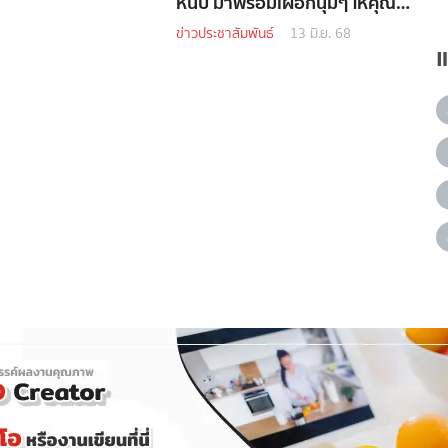
หนับ มาพร้อมเผือกนุ่มๆ ให้คุณ
เคี้ยวเพลินอร่อยฟิน to the
ข่าวประชาสัมพันธ์
13 มิ.ย. 68
moon!