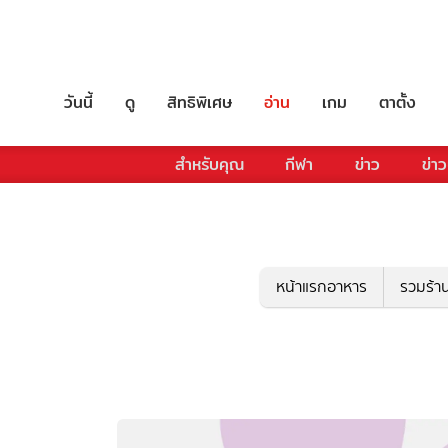
วันนี้
ดู
สิทธิพิเศษ
อ่าน
เกม
ตาตั้ง
สำหรับคุณ
กีฬา
ข่าว
ข่าว
หน้าแรกอาหาร
รวมร้า