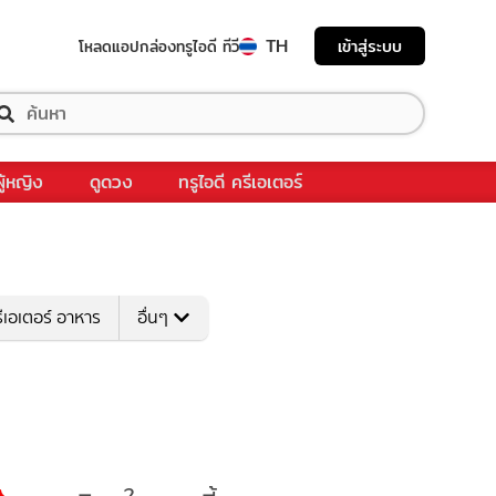
TH
เข้าสู่ระบบ
โหลดแอป
กล่องทรูไอดี ทีวี
ผู้หญิง
ดูดวง
ทรูไอดี ครีเอเตอร์
ีเอเตอร์ อาหาร
อื่นๆ