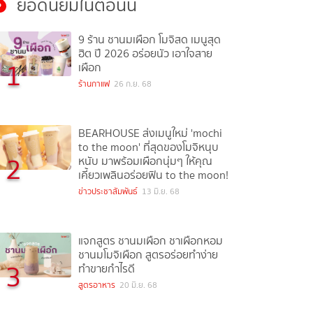
ยอดนิยมในตอนนี้
9 ร้าน ชานมเผือก โมจิสด เมนูสุด
ฮิต ปี 2026 อร่อยนัว เอาใจสาย
1
เผือก
ร้านกาแฟ
26 ก.ย. 68
BEARHOUSE ส่งเมนูใหม่ 'mochi
to the moon' ที่สุดของโมจิหนุบ
2
หนับ มาพร้อมเผือกนุ่มๆ ให้คุณ
เคี้ยวเพลินอร่อยฟิน to the moon!
ข่าวประชาสัมพันธ์
13 มิ.ย. 68
แจกสูตร ชานมเผือก ชาเผือกหอม
ชานมโมจิเผือก สูตรอร่อยทำง่าย
3
ทำขายกำไรดี
สูตรอาหาร
20 มิ.ย. 68