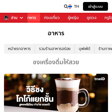
TH
เข้าสู่ระบบ
วงการเพลง
อ่าน
อาหาร
ท่องเที่ยว
ผู้หญิง
ดูดวง
ทรูไ
อาหาร
หน้าแรกอาหาร
รวมร้านอาหารอร่อย
บุฟเฟ่ต์
ร้านกา
ชงเครื่องดื่มให้สวย