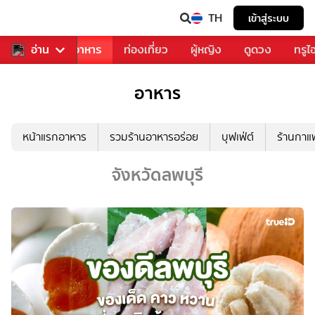
TH
เข้าสู่ระบบ
วงการเพลง
อ่าน
อาหาร
ท่องเที่ยว
ผู้หญิง
ดูดวง
ทรูไ
อาหาร
หน้าแรกอาหาร
รวมร้านอาหารอร่อย
บุฟเฟ่ต์
ร้านกา
จังหวัดลพบุรี