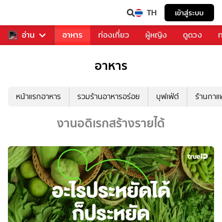
TH
เข้าสู่ระบบ
สารวงการเพลง
อ่าน
อาหาร
ท่องเที่ยว
ผู้หญิง
ดูดวง
ท
อาหาร
หน้าแรกอาหาร
รวมร้านอาหารอร่อย
บุฟเฟ่ต์
ร้านกา
งานอดิเรกสร้างรายได้